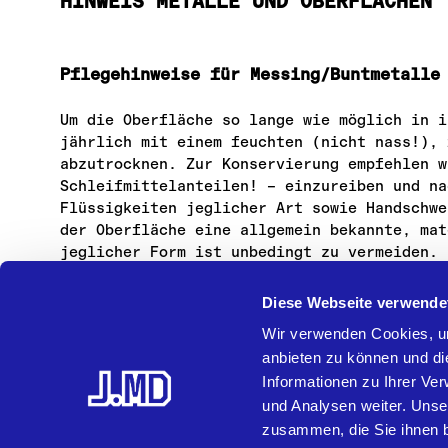
HINWEIS METALLE UND OBERFLÄCHEN
Pflegehinweise für Messing/Buntmetalle
Um die Oberfläche so lange wie möglich in i
jährlich mit einem feuchten (nicht nass!), 
abzutrocknen. Zur Konservierung empfehlen w
Schleifmittelanteilen! – einzureiben und na
Flüssigkeiten jeglicher Art sowie Handschwe
der Oberfläche eine allgemein bekannte, mat
jeglicher Form ist unbedingt zu vermeiden. 
stellen keinen Mangel dar. Bei der Montage 
Diese Webseite verwende
Wir verwenden Cookies, um
Pulverbeschichtete Oberflächen
anbieten zu können und di
Informationen zu Ihrer Ve
nur reines Wasser (maximal 25 °C) gegebenen
nicht abrasiven Tüchern, Lappen oder Indust
und Analysen weiter. Unse
starkes Reiben ist zu unterlassen
zusammen, die Sie ihnen b
keine kratzenden, abrasiven Mittel verwende