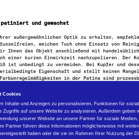
 patiniert und gewachst
hrer außergewöhnlichen Optik zu erhalten, empfehl
fusselfreien, weichen Tuch ohne Einsatz von Reini
ir Ihnen das Objekt anschließend mit handelsüblic
ch einer kurzen Einwirkzeit nachzupolieren. Der K
iß ist unbedingt zu vermeiden. Bei Kupfer und des
erialbedingte Eigenschaft und stellt keinen Mange
Farbunregelmäßigkeiten in der Patina sind prozess
unbedingt weiche Handschuhe verwenden.
t Cookies
 Inhalte und Anzeigen zu personalisieren, Funktionen für sozia
e Zugriffe auf unsere Website zu analysieren. Außerdem geben w
rwendung unserer Website an unsere Partner für soziale Medien
falls mit geringen Zusätzen von neutralen Waschmitteln (
riewatte
re Partner führen diese Informationen möglicherweise mit weite
ereitgestellt haben oder die sie im Rahmen Ihrer Nutzung der D
n