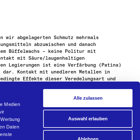
en wir abgelagerten Schmutz mehrmals
gungsmitteln abzuwischen und danach
hem Büffelwachs – keine Politur mit
ontakt mit Säure/laugenhaltigen
sen Legierungen ist eine Verfärbung (Patina)
l dar. Kontakt mit unedleren Metallen in
bedingte Effekte dieser Veredelungsart und
Alle zulassen
le Medien
ir
Auswahl erlauben
, Werbung
pH 7) verwenden – unter Zuhilfenahme von weichen,
ren Daten
ienste
Ablehnen