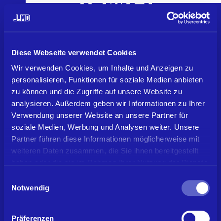
MENU
Diese Webseite verwendet Cookies
Wir verwenden Cookies, um Inhalte und Anzeigen zu
personalisieren, Funktionen für soziale Medien anbieten
zu können und die Zugriffe auf unsere Website zu
analysieren. Außerdem geben wir Informationen zu Ihrer
Verwendung unserer Website an unsere Partner für
Jedes Projekt beginnt mit
soziale Medien, Werbung und Analysen weiter. Unsere
einer Vorstellung davon,
Partner führen diese Informationen möglicherweise mit
weiteren Daten zusammen, die Sie ihnen bereitgestellt
wie etwas wirken soll.
haben oder die sie im Rahmen Ihrer Nutzung der Dienste
Wir übersetzen diese
gesammelt haben.
Einwilligungsauswahl
Vorstellung in Material,
Notwendig
Maß und Oberfläche.
Präferenzen